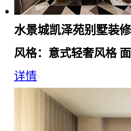
水景城凯泽苑别墅装修
风格：意式轻奢风格
面
详情